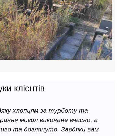
рев;
у;
олу та лавок;
рожу;
відеозйомка, фотозвіт від 5-ти фото до та після
уки клієнтів
дяку хлопцям за турботу та
Не х
рання могил виконане вчасно, а
профе
ливо та доглянуто. Завдяки вам
похо