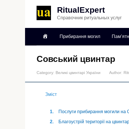
RitualExpert
Справочник ритуальных услуг
Прибирання могил
Пам’ятн
Совський цвинтар
Category:
Великі цвинтарі України
Author:
Ri
Зміст
Послуги прибирання могили на 
Благоустрій території на цвинтар