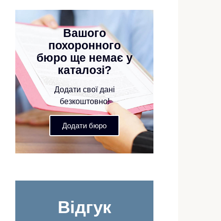
Вашого
похоронного
бюро ще немає у
каталозі?
Додати свої дані
безкоштовно!
Додати бюро
Відгук