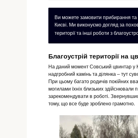
Ви можете замовити прибирання та 
Києві. Ми виконуємо догляд за пох
території та інші роботи з благоуст
Благоустрій території на ц
На даний момент Совський цвинтар у К
надгробний камінь та ділянка – тут су
При цьому багато родичів покійних вв
могилами їхніх близьких здійснювали п
зарекомендувати в роботі. Звернувшис
тому, що все буде зроблено грамотно.