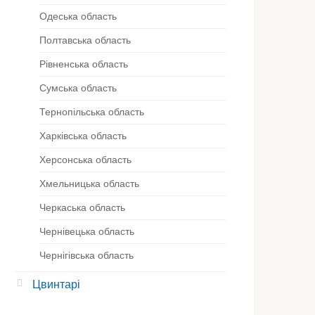
ою, і це оцінюється. Дуже приємно бачити,
Одеська область
які стосуються своєї роботи з таким поч
Полтавська область
ідповідальності. Дякую вам за ваш внесок у
Рівненська область
реження догляду за пам'яттю наших близьк
Сумська область
Тернопільська область
Любов Дмитрівна
Відгук клієнта
Харківська область
Херсонська область
Хмельницька область
Черкаська область
Чернівецька область
Чернігівська область
Цвинтарі