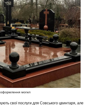
 оформлення могил
ують свої послуги для Совського цвинтаря, але