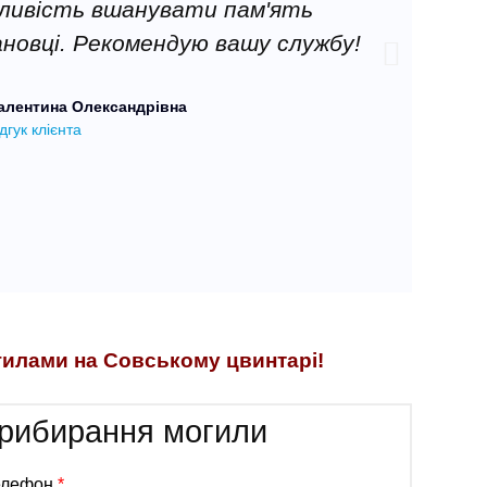
жливість вшанувати пам'ять
турбот
ановці. Рекомендую вашу службу!
люди, 
в
алентина Олександрівна
збе
дгук клієнта
гилами на Совському цвинтарі!
рибирання могили
елефон