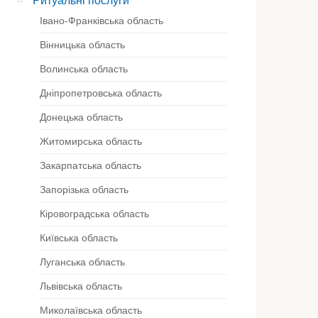
Ритуальні послуги
Івано-Франківська область
Вінницька область
Волинська область
Дніпропетровська область
Донецька область
Житомирська область
Закарпатська область
Запорізька область
Кіровоградська область
Київська область
очу словами описувати, наскільки грамотно
Луганська область
сійно команда впоралася із прибиранням м
Львівська область
вання на цвинтарі. Робота виконана уважно,
Миколаївська область