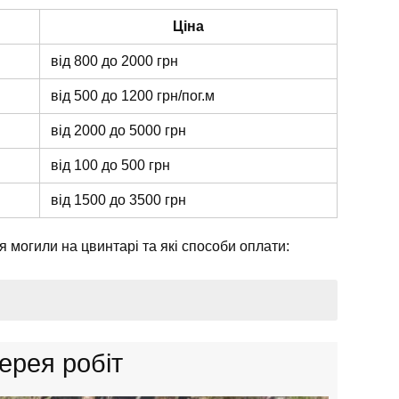
Ціна
від 800 до 2000 грн
від 500 до 1200 грн/пог.м
від 2000 до 5000 грн
від 100 до 500 грн
від 1500 до 3500 грн
 могили на цвинтарі та які способи оплати:
ти через термінал або банківською карткою);
ерея робіт
 рослинності;
Union, Moneygram або Ria;
та огорожі;
ebMoney, ЮMoney або Payoneer;