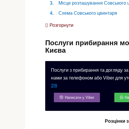
Місце розташування Совського 
Схема Совського цвинтаря
Як дістатися до Совського цвин
Розгорнути
Загальні відомості
Послуги прибирання мо
Києва
Послуги з прибирання та догляду за
нами за телефоном або Viber для ут
28
Написати у Viber
На
Розцінки 