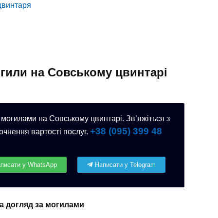
цвинтаря
таря?
гили на Совському цвинтарі
 могилами на Совському цвинтарі. Зв’яжіться з
+38 (095) 399 48
очнення вартості послуг.
писати у WhatsApp
Написати у Telegram
за догляд за могилами