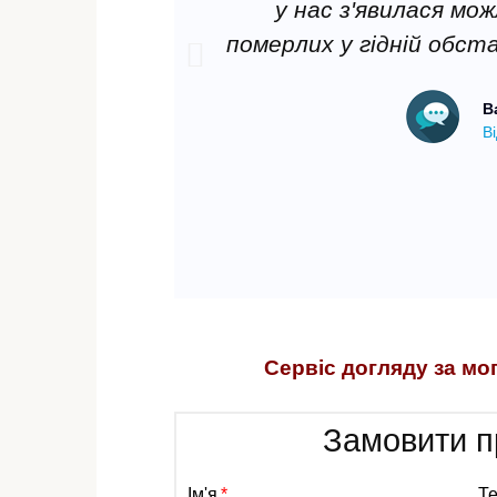
у нас з'явилася мо
померлих у гідній обст
В
Ві
Сервіс догляду за мо
Замовити п
Ім'я
Т