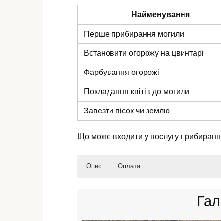
Найменування
Перше прибирання могили
Встановити огорожу на цвинтарі
Фарбування огорожі
Покладання квітів до могили
Завезти пісок чи землю
Що може входити у послугу прибирання
Опис
Оплата
Прибирання сміття та листя;
Оплата за реквізитами (можна сплати
Гал
Очищення від бур’янів та непотрібної
Грошовий переказ системою: Western 
Миття пам’ятника, скульптур, цоколя 
Оплата на електронний гаманець: W