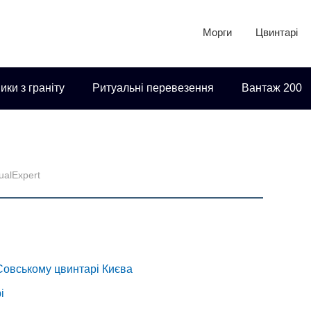
Морги
Цвинтарі
ики з граніту
Ритуальні перевезення
Вантаж 200
tualExpert
Совському цвинтарі Києва
і