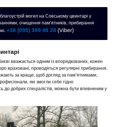
благоустрій могил на Совському цвинтарі у
ованнями, очищення пам’ятників, прибирання
+38 (095) 399 48 28
(Viber)
рою.
винтарі
иєві вважається одним із впорядкованих, кожен
воро враховані, проводяться регулярні прибирання.
ажають за краще, щоб догляд за пам’ятниками,
рофесіонали, які змогли себе гідно
ь до добрих спеціалістів, можна бути впевненим у