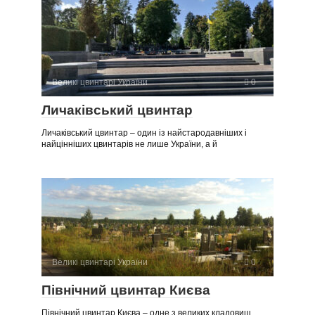
Великі цвинтарі України
0
Личаківський цвинтар
Личаківський цвинтар – один із найстародавніших і
найцінніших цвинтарів не лише України, а й
Великі цвинтарі України
0
Північний цвинтар Києва
Північний цвинтар Києва – одне з великих кладовищ