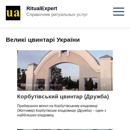
RitualExpert
Справочник ритуальных услуг
Великі цвинтарі України
Великі цвинтарі України
0
Корбутівський цвинтар (Дружба)
Прибирання могил на Корбутівському кладовищі
(Житомир) Корбутівське кладовище (Дружба) – одне з
найбільших кладовищ