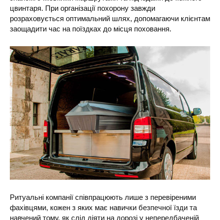
цвинтаря. При організації похорону завжди
розраховується оптимальний шлях, допомагаючи клієнтам
заощадити час на поїздках до місця поховання.
Ритуальні компанії співпрацюють лише з перевіреними
фахівцями, кожен з яких має навички безпечної їзди та
навчений тому, як слід діяти на дорозі у непередбаченій