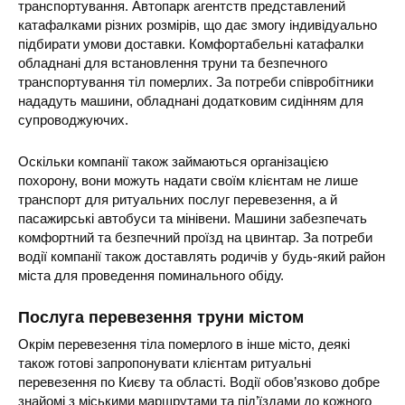
транспортування. Автопарк агентств представлений
катафалками різних розмірів, що дає змогу індивідуально
підбирати умови доставки. Комфортабельні катафалки
обладнані для встановлення труни та безпечного
транспортування тіл померлих. За потреби співробітники
нададуть машини, обладнані додатковим сидінням для
супроводжуючих.
Оскільки компанії також займаються організацією
похорону, вони можуть надати своїм клієнтам не лише
транспорт для ритуальних послуг перевезення, а й
пасажирські автобуси та мінівени. Машини забезпечать
комфортний та безпечний проїзд на цвинтар. За потреби
водії компанії також доставлять родичів у будь-який район
міста для проведення поминального обіду.
Послуга перевезення труни містом
Окрім перевезення тіла померлого в інше місто, деякі
також готові запропонувати клієнтам ритуальні
перевезення по Києву та області. Водії обов’язково добре
знайомі з міськими маршрутами та під’їздами до кожного