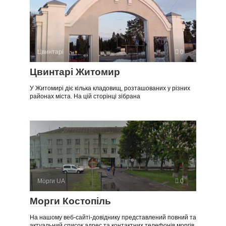
Цвинтарі
0
Цвинтарі Житомир
У Житомирі діє кілька кладовищ, розташованих у різних
районах міста. На цій сторінці зібрана
Морги UA
0
Морги Костопіль
На нашому веб-сайті-довіднику представлений повний та
актуальний список адрес та контактних телефонів моргів