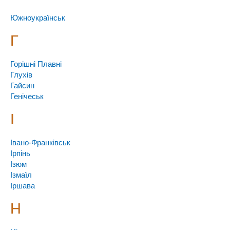
Южноукраїнськ
Г
Горішні Плавні
Глухів
Гайсин
Генічеськ
І
Івано-Франківськ
Ірпінь
Ізюм
Ізмаїл
Іршава
Н