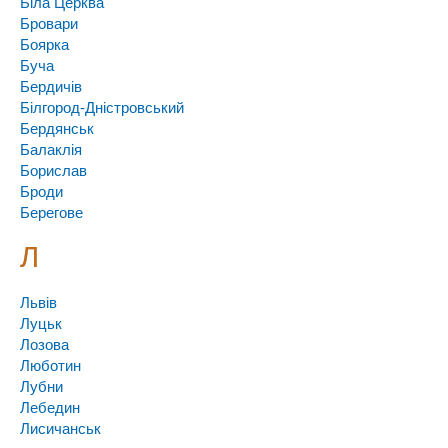
Біла Церква
Бровари
Боярка
Буча
Бердичів
Білгород-Дністровський
Бердянськ
Балаклія
Борислав
Броди
Берегове
Л
Львів
Луцьк
Лозова
Люботин
Лубни
Лебедин
Лисичанськ