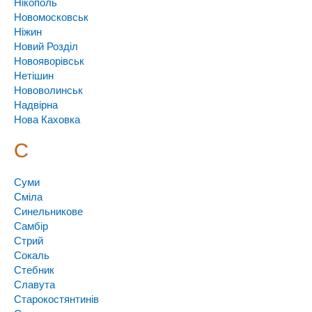
Нікополь
Новомосковськ
Ніжин
Новий Розділ
Новояворівськ
Нетішин
Нововолинськ
Надвірна
Нова Каховка
С
Суми
Сміла
Синельникове
Самбір
Стрий
Сокаль
Стебник
Славута
Старокостянтинів