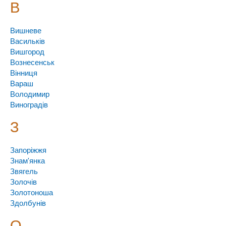
В
Вишневе
Васильків
Вишгород
Вознесенськ
Вінниця
Вараш
Володимир
Виноградів
З
Запоріжжя
Знам'янка
Звягель
Золочів
Золотоноша
Здолбунів
О