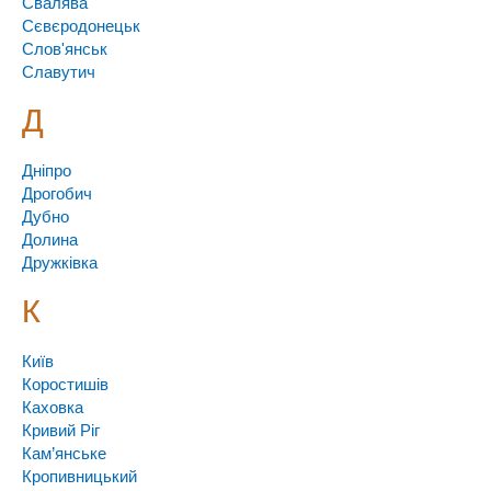
Свалява
Сєвєродонецьк
Слов'янськ
Славутич
Д
Дніпро
Дрогобич
Дубно
Долина
Дружківка
К
Київ
Коростишів
Каховка
Кривий Ріг
Кам’янське
Кропивницький