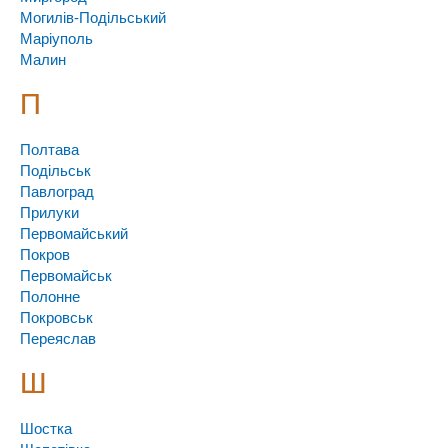
Могилів-Подільський
Маріуполь
Малин
П
Полтава
Подільськ
Павлоград
Прилуки
Первомайський
Покров
Первомайськ
Полонне
Покровськ
Переяслав
Ш
Шостка