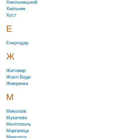
Хмельницький
Хмільник
Хуст
Е
Енергодар
Ж
Житомир
Жовті Води
Жмеринка
М
Миколаїв
Мукачево
Мелітополь
Марганець
Миргород