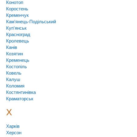
Конотоп
Коростень
Кременчук
Кам'янець-Подільський
Куп'янськ
Красноград
Кролевець
Канів
Козятин
Кременець
Костопіль
Ковель
Калуш
Коломия
Костянтинівка
Краматорськ
Х
Харків
Херсон