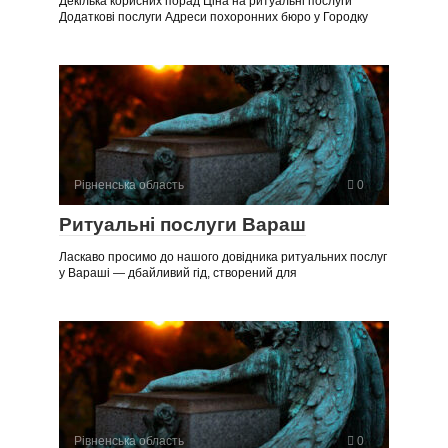
Декілька корисних порад Ціна на ритуальні послуги
Додаткові послуги Адреси похоронних бюро у Городку
Рівненська область
0
Ритуальні послуги Вараш
Ласкаво просимо до нашого довідника ритуальних послуг
у Вараші — дбайливий гід, створений для
Рівненська область
0