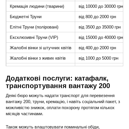
Кремація людини (тварини)
від 10000 до 30000 грн
Бюджетні Труни
від 800 до 2000 грн
Елітні Труни (поліровані)
від 3500 до 35000 грн
Ексклюзивні Труни (VIP)
від 15000 до 40000 грн
Жалобні вінки зі штучних квітів
від 400 до 2000 грн
Жалобні вінки з живих квітів
від 1000 до 5000 грн
Ритуальні покривала
від 400 до 1500 грн
Додаткові послуги: катафалк,
Хрест на могилу
від 900 до 2000 грн
транспортування вантажу 200
Пам’ятники із граніту
від 8000 до 25000 грн
Деякі бюро можуть надати транспорт для перевезення
Елітні пам’ятники на могилу
від 40000 до 100000 грн
вантажу 200, труни, кремацію, і навіть соціальний пакет, з
можливістю знижок, оплати похорону протягом кількох
місяців частинами.
Також можуть влаштовувати поминальні обіди,