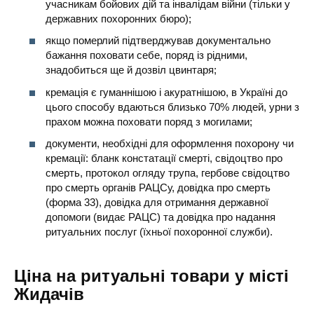
учасникам бойових дій та інвалідам війни (тільки у
державних похоронних бюро);
якщо померлий підтверджував документально
бажання поховати себе, поряд із рідними,
знадобиться ще й дозвіл цвинтаря;
кремація є гуманнішою і акуратнішою, в Україні до
цього способу вдаються близько 70% людей, урни з
прахом можна поховати поряд з могилами;
документи, необхідні для оформлення похорону чи
кремації: бланк констатації смерті, свідоцтво про
смерть, протокол огляду трупа, гербове свідоцтво
про смерть органів РАЦСу, довідка про смерть
(форма 33), довідка для отримання державної
допомоги (видає РАЦС) та довідка про надання
ритуальних послуг (їхньої похоронної служби).
Ціна на ритуальні товари у місті
Жидачів