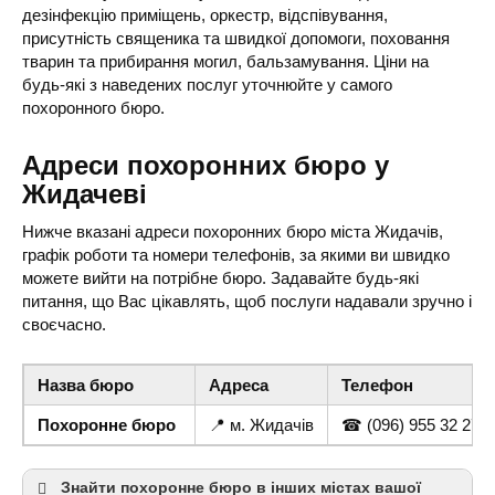
дезінфекцію приміщень, оркестр, відспівування,
присутність священика та швидкої допомоги, поховання
тварин та прибирання могил, бальзамування. Ціни на
будь-які з наведених послуг уточнюйте у самого
похоронного бюро.
Адреси похоронних бюро у
Жидачеві
Нижче вказані адреси похоронних бюро міста Жидачів,
графік роботи та номери телефонів, за якими ви швидко
можете вийти на потрібне бюро. Задавайте будь-які
питання, що Вас цікавлять, щоб послуги надавали зручно і
своєчасно.
Назва бюро
Адреса
Телефон
Похоронне бюро
📍 м. Жидачів
☎ (096)
955 32 27
в
Знайти похоронне бюро в інших містах вашої