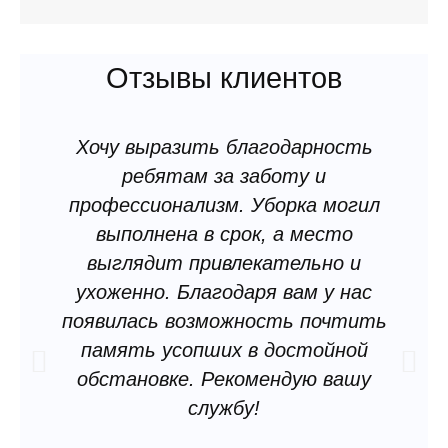
Нанесение защиты от коррозий на оградку;
Высылаем все необходимые материалы:
видеосъемка, фотоотчет от 5-ти фото до и после
Отзывы клиентов
проведенных работ на кладбище.
Хочу выразить благодарность
ребятам за заботу и
профессионализм. Уборка могил
выполнена в срок, а место
выглядит привлекательно и
ухоженно. Благодаря вам у нас
Р
появилась возможность почтить
память усопших в достойной
обстановке. Рекомендую вашу
е
службу!
к
о