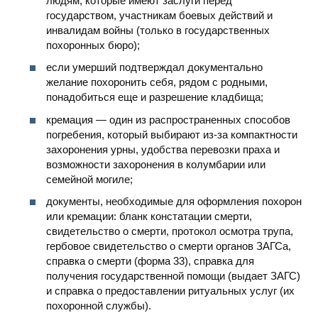
людям, которые имеют заслуги перед
государством, участникам боевых действий и
инвалидам войны (только в государственных
похоронных бюро);
если умерший подтверждал документально
желание похоронить себя, рядом с родными,
понадобиться еще и разрешение кладбища;
кремация — один из распространенных способов
погребения, который выбирают из-за компактности
захоронения урны, удобства перевозки праха и
возможности захоронения в колумбарии или
семейной могиле;
документы, необходимые для оформления похорон
или кремации: бланк констатации смерти,
свидетельство о смерти, протокол осмотра трупа,
гербовое свидетельство о смерти органов ЗАГСа,
справка о смерти (форма 33), справка для
получения государственной помощи (выдает ЗАГС)
и справка о предоставлении ритуальных услуг (их
похоронной службы).