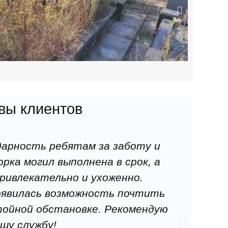
а;
лавочек;
радку;
ы: видеосъемка, фотоотчет от 5-ти фото до и после
вы клиентов
дарность ребятам за заботу и
Не х
рка могил выполнена в срок, а
профес
ривлекательно и ухоженно.
з
появилась возможность почтить
вним
тойной обстановке. Рекомендую
прият
шу службу!
к сво