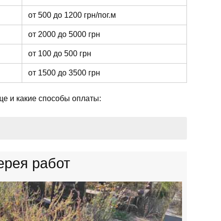
от 500 до 1200 грн/пог.м
от 2000 до 5000 грн
от 100 до 500 грн
от 1500 до 3500 грн
ще и какие способы оплаты:
ь через терминал или банковской картой);
ерея работ
тительности;
 Union, Moneygram или Ria;
и оградки;
bMoney, ЮMoney или Payoneer;
ьев;