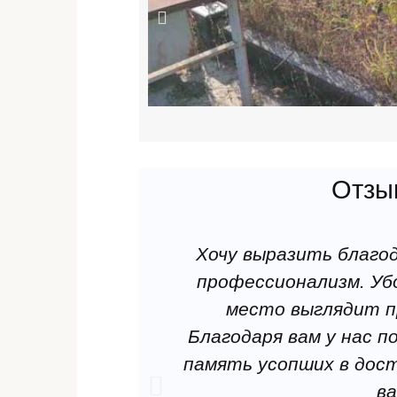
Расчистка места захоронения от снег
Возложение цветов и венков;
Зажжение лампадки;
Завезти землю или песок на могилу;
Шлифовка, окраска ограды, стола и 
Нанесение защиты от коррозий на ог
Высылаем все необходимые материал
Отзы
проведенных работ на кладбище.
Хочу выразить благо
профессионализм. Убо
место выглядит п
Благодаря вам у нас 
память усопших в дос
ва