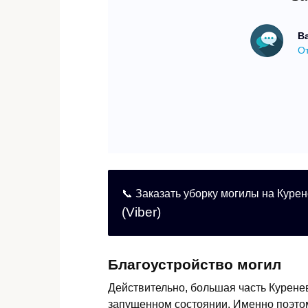
В
От
📞 Заказать уборку могилы на Куре
(Viber)
Благоустройство могил
Действительно, большая часть Курене
запущенном состоянии. Именно поэтому