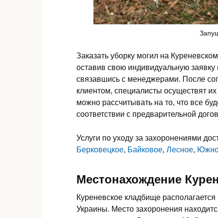
Запу
Заказать уборку могил на Куреневском
оставив свою индивидуальную заявку 
связавшись с менеджерами. После со
клиентом, специалисты осуществят их
можно рассчитывать на то, что все буд
соответствии с предварительной дого
Услуги по уходу за захоронениями до
Берковецкое
,
Байковое
,
Лесное
,
Южн
Местонахождение Курен
Куреневское кладбище располагается 
Украины. Место захоронения находитс