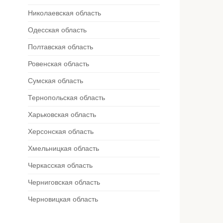
сибо вам за ваш вклад в сохранение ухода 
Николаевская область
памятью о наших близких.
Одесская область
Полтавская область
Любовь Дмитриевна
Ровенская область
Отзыв клиента
Сумская область
Тернопольская область
Харьковская область
Херсонская область
Хмельницкая область
Черкасская область
Черниговская область
Черновицкая область