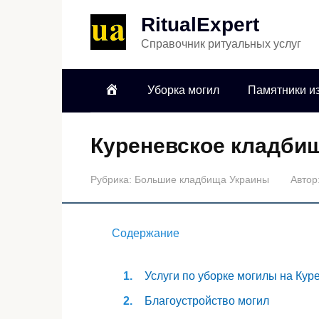
RitualExpert
Справочник ритуальных услуг
Уборка могил
Памятники из
Куреневское кладби
Рубрика:
Большие кладбища Украины
Автор
Содержание
Услуги по уборке могилы на Ку
Благоустройство могил