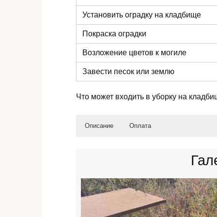
Установить оградку на кладбище
Покраска оградки
Возложение цветов к могиле
Завести песок или землю
Что может входить в уборку на кладби
Описание
Оплата
Уборка мусора и листвы;
Оплата по реквизитам (можно оплатит
Гал
Очистка от сорняков и ненужной рас
Денежный перевод системой: Western
Мойка памятника, скульптур, цоколя 
Оплата на электронный кошелек: We
Полив растений;
Наличными на месте;
Стрижка кустов;
По договоренности.
Спиливание мешающих веток, дерев