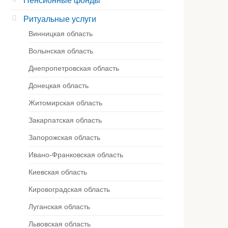
Пенсионные фонды
Ритуальные услуги
Винницкая область
Волынская область
Днепропетровская область
Донецкая область
Житомирская область
Закарпатская область
Запорожская область
очу словами описывать, насколько грамотн
Ивано-Франковская область
сионально команда справилась с уборкой 
Киевская область
ахоронения на кладбище. Работа выполнен
Кировоградская область
ательно, с заботой, и это оценивается. О
Луганская область
но видеть, что есть люди, которые отно
ей работе с таким чувством ответственн
Львовская область