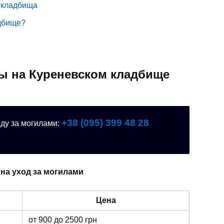
 кладбища
адбище?
лы на Куреневском кладбище
+38 (095) 399 48 28
оду за могилами:
 на уход за могилами
Цена
от 900 до 2500 грн