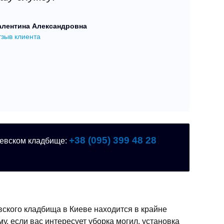
Спа
алентина Александровна
зыв клиента
+38 (095) 399 48 28
невском кладбище:
вского кладбища в Киеве находится в крайне
, если вас интересует уборка могил, установка