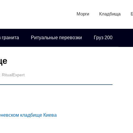
Морги
Кладбища
 гранита
Ритуальные перевозки
Груз 200
ще
:
RitualExpert
реневском кладбище Киева