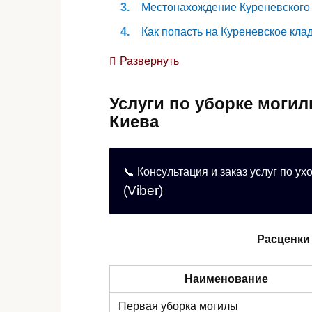
Местонахождение Куреневского
Как попасть на Куреневское кл
Общая информация о кладбище
Развернуть
Услуги по уборке моги
Киева
📞 Консультация и заказ услуг по ух
(Viber)
Расценки
Наименование
Первая уборка могилы