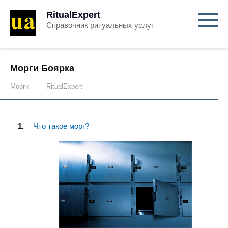
RitualExpert
Справочник ритуальных услуг
Морги Боярка
Морги
RitualExpert
Что такое морг?