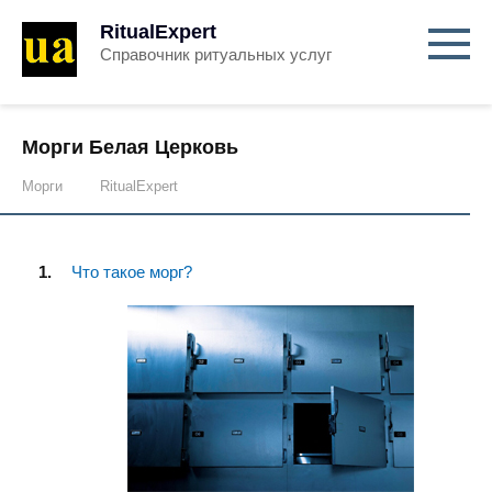
RitualExpert
Справочник ритуальных услуг
Морги Белая Церковь
Морги
RitualExpert
Что такое морг?