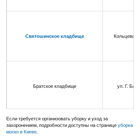
Святошинское кладбище
Кольцевая д
Братское кладбище
ул. Г. Бар
Если требуется организовать уборку и уход за
захоронением, подробности доступны на странице
уборка
могил в Киеве
.
Выгуровское кладбище
с. Выгуровщина