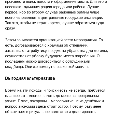
произвести поиск погоста и оформление места. Для этого
посещают администрацию города или района. Лучше
первое, ибо во втором случае районные органы чаще
Военное кладбище
ул. Дорого
всего направляют в центральные городские инстанции.
Так что, чтобы не терять время, лучше обратиться туда
сразу.
Затем занимаются организацией всего мероприятия. То
есть, договариваются с храмами об отпевании,
заказывают атрибутику, предметы убранства для могилы,
Куреневское кладбище
ул. Валков
осуществляют уборку будущего места погребения. О
последнем можно договориться с сотрудниками
кладбища. Они же помогут с раскопкой могилы.
Выгодная альтернатива
Время на эти походы и поиски есть не всегда. Требуется
Дарницкое кладбище
Харьковское
планировать многое, вплоть до меню на прощальном
ужине. Плюс, похороны – мероприятие не из дешёвых и
вопрос экономии здесь стоит остро. Потому, разумнее
обратиться в ритуальное агентство и делегировать