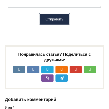
Николо-Иорданское кладбище
Отправить
Замковая Гора кладбище
Андреевски
Понравилась статья? Поделиться с
друзьями:
Лукьяновское гражданское кладбище
ул. Дорого
Добавить комментарий
Имя
*