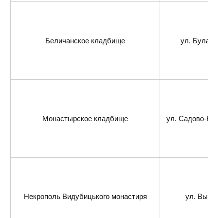
Беличанское кладбище
ул. Булахо
Монастырское кладбище
ул. Садово-Бот
Некрополь Видубицького монастиря
ул. Выду