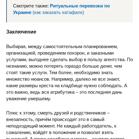
Смотрите также:
Ритуальные перевозки по
Украине
(как заказать катафалк)
Заключение
Зверинецкое кладбище
ул. Верх
Выбирая, между самостоятельным планированием,
организацией, проведением похорон, и заказными
услугами, выгоднее сделать выбор в пользу агентства. По
незнанию, можно потерять гораздо больше денег, чем
стоят такие услуги. Тем более, необходимо знать
множество нюансов. Например, далеко не все знают,
какие размеры креста на кладбище нужно соблюдать. А
Южное кладбище
с. Вит
это важно, ведь вся атрибутика – это последняя дань
уважение умершему.
Плюс к этому, смерть друзей и родственников –
внезапность, причём происходит это в самый
неподходящий момент. Не каждый работодатель, к
сожалению, войдёт в положение и позволит взять
Пироговское кладбище
ул. Лауреа
выходной. А поиск кладбища и места – занятие долгое.