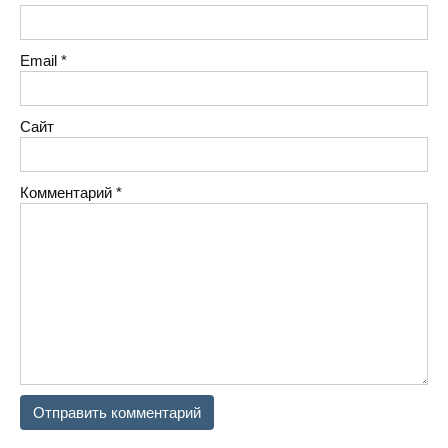
Email
*
Белое кладбище
с. Белогородк
Сайт
Комментарий
*
Гореничи кладбище
с. Гореничи, 