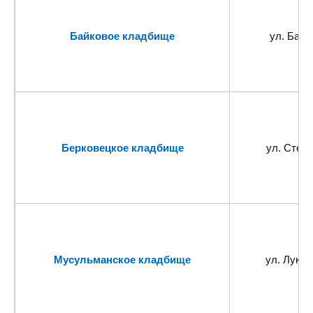
Байковое кладбище
ул. Байк
Берковецкое кладбище
ул. Стеце
Мусульманское кладбище
ул. Лукян