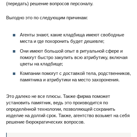
(передать) решение вопросов персоналу.
Выгодно это по следующим причинам:
Бортническое кладбище
ул. Промышл
Агенты знают, какие кладбища имеют свободные
места и где похоронить будет дешевле;
Они имеют большой опыт в ритуальной сфере и
помогут быстро закупить всю атрибутику, включая
цветы на кладбище;
Компании помогут с доставкой тела, родственников,
Совское кладбище
ул. Колос
памятника и атрибутики на место захоронения.
Это далеко не все плюсы. Также фирма поможет
установить памятник, ведь это производится по
определённой технологии, позволяющей сохранить
изделие на долгий срок. Также, агентство возьмет на себя
решение бюрократических вопросов.
Жулянское кладбище
ул. Воздухоф