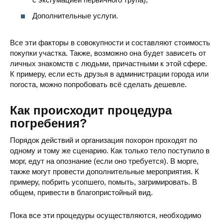
Лесное кладбище
ул. Край
Дополнительные услуги.
Все эти факторы в совокупности и составляют стоимость
покупки участка. Также, возможно она будет зависеть от
личных знакомств с людьми, причастными к этой сфере.
К примеру, если есть друзья в администрации города или
погоста, можно попробовать всё сделать дешевле.
Чапаевское кладбище
ул. Феврал
Как происходит процедура
погребения?
Порядок действий и организация похорон проходят по
одному и тому же сценарию. Как только тело поступило в
морг, едут на опознание (если оно требуется). В морге,
Корчеватское кладбище
ул. Ягод
также могут провести дополнительные мероприятия. К
примеру, побрить усопшего, помыть, загримировать. В
общем, привести в благопристойный вид.
Пока все эти процедуры осуществляются, необходимо