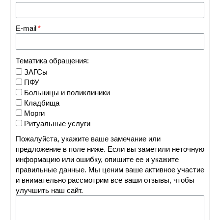
Кладбище
ул. Олев
E-mail
Тематика обращения:
ЗАГСы
ПФУ
Соломенское кладбище
ул. Соломе
Больницы и поликлиники
Кладбища
Морги
Ритуальные услуги
Пожалуйста, укажите ваше замечание или
предложение в поле ниже. Если вы заметили неточную
информацию или ошибку, опишите ее и укажите
Шулявское кладбище
ул. Запа
правильные данные. Мы ценим ваше активное участие
и внимательно рассмотрим все ваши отзывы, чтобы
улучшить наш сайт.