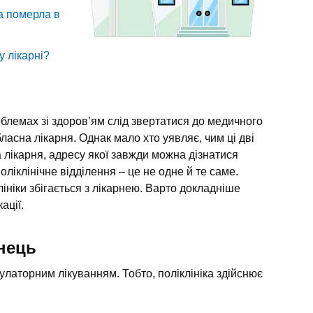
а померла в
у лікарні?
блемах зі здоров’ям слід звертатися до медичного
бласна лікарня. Однак мало хто уявляє, чим ці дві
 лікарня, адресу якої завжди можна дізнатися
ліклінічне відділення – це не одне й те саме.
ініки збігається з лікарнею. Варто докладніше
ації.
енець
латорним лікуванням. Тобто, поліклініка здійснює