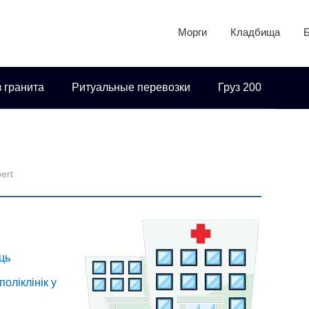
Морги
Кладбища
 гранита
Ритуальные перевозки
Груз 200
ert
ць
оліклінік у