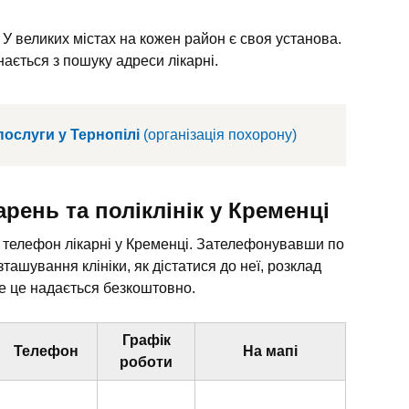
 У великих містах на кожен район є своя установа.
ається з пошуку адреси лікарні.
послуги у Тернопілі
(організація похорону)
рень та поліклінік у Кременці
и телефон лікарні у Кременці. Зателефонувавши по
ташування клініки, як дістатися до неї, розклад
се це надається безкоштовно.
Графік
Телефон
На мапі
роботи