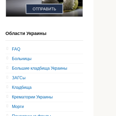
ОТПРАВИТЬ
Области Украины
FAQ
Больницы
Большие кладбища Украины
ЗАГСы
Кладбища
Крематории Украины
Морги