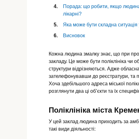
Порада: що робити, якщо людин
лікарні?
Яка може бути складна ситуація 
Висновок
Кожна людина змалку знає, що при про
закладу. Це може бути поліклініка чи о
структури відрізняються. Адже обласна
зателефонувавши до реєстратури, та по
Хоча здебільшого адреса міської полікл
розглянути два ці об’єкти та їх специфік
Поліклініка міста Крем
У цей заклад людина приходить за амбу
такі види діяльності: