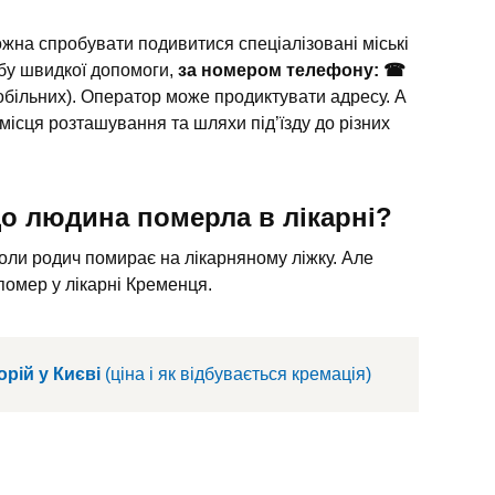
жна спробувати подивитися спеціалізовані міські
бу швидкої допомоги,
за номером телефону: ☎
обільних). Оператор може продиктувати адресу. А
ісця розташування та шляхи під’їзду до різних
о людина померла в лікарні?
коли родич помирає на лікарняному ліжку. Але
помер у лікарні Кременця.
рій у Києві
(ціна і як відбувається кремація)