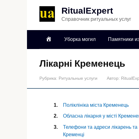
RitualExpert
Справочник ритуальных услуг
Уборка могил
Памятники из
Лікарні Кременець
Рубрика:
Ритуальные услуги
Автор:
RitualExp
Поліклініка міста Кременець
Обласна лікарня у місті Кремене
Телефони та адреси лікарень та п
Кременці