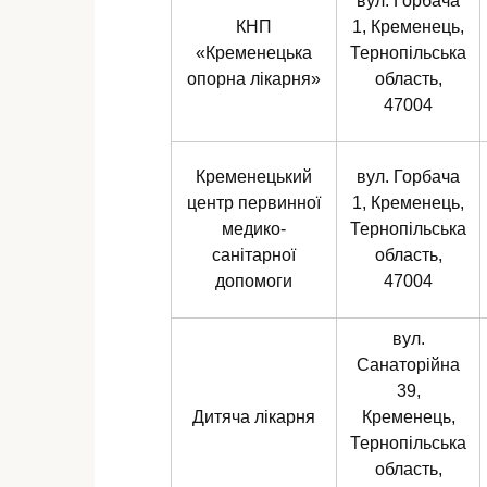
вул. Горбача
КНП
1, Кременець,
«Кременецька
Тернопільська
опорна лікарня»
область,
47004
Кременецький
вул. Горбача
центр первинної
1, Кременець,
медико-
Тернопільська
санітарної
область,
допомоги
47004
вул.
Санаторійна
39,
Дитяча лікарня
Кременець,
Тернопільська
область,