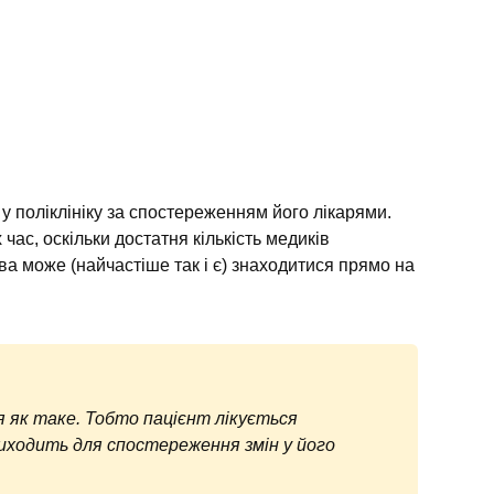
 у поліклініку за спостереженням його лікарями.
 час, оскільки достатня кількість медиків
а може (найчастіше так і є) знаходитися прямо на
ня як таке. Тобто пацієнт лікується
риходить для спостереження змін у його