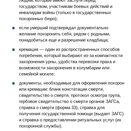
людям, которые имеют заслуги перед
государством, участникам боевых действий и
инвалидам войны (только в государственных
похоронных бюро);
если умерший подтверждал документально
желание похоронить себя, рядом с родными,
понадобиться еще и разрешение кладбища;
кремация — один из распространенных способов
погребения, который выбирают из-за компактности
захоронения урны, удобства перевозки праха и
возможности захоронения в колумбарии или
семейной могиле;
документы, необходимые для оформления похорон
или кремации: бланк констатации смерти,
свидетельство о смерти, протокол осмотра трупа,
гербовое свидетельство о смерти органов ЗАГСа,
справка о смерти (форма 33), справка для
получения государственной помощи (выдает ЗАГС)
и справка о предоставлении ритуальных услуг (их
похоронной службы).