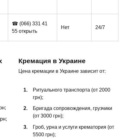
☎ (066)
331 41
Нет
24/7
55
открыть
х
Кремация в Украине
Цена кремации в Украине зависит от:
Ритуального транспорта (от 2000
грн);
рн;
Бригада сопровождения, грузчики
(от 3000 грн);
рн;
Гроб, урна и услуги крематория (от
5500 грн);