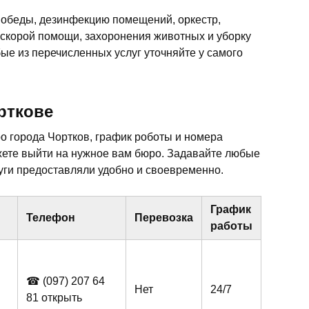
 обеды, дезинфекцию помещений, оркестр,
 скорой помощи, захоронения животных и уборку
ые из перечисленных услуг уточняйте у самого
рткове
 города Чортков, график роботы и номера
жете выйти на нужное вам бюро. Задавайте любые
ги предоставляли удобно и своевременно.
График
Телефон
Перевозка
работы
☎ (097)
207 64
Нет
24/7
81
открыть