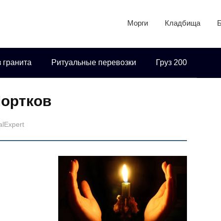
Морги
Кладбища
 гранита
Ритуальные перевозки
Груз 200
Чортков
alExpert