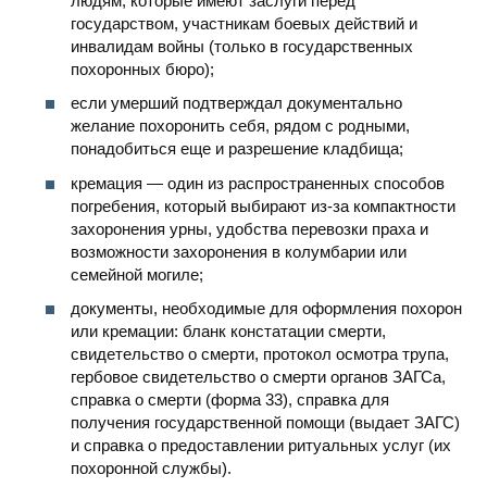
людям, которые имеют заслуги перед
государством, участникам боевых действий и
инвалидам войны (только в государственных
похоронных бюро);
если умерший подтверждал документально
желание похоронить себя, рядом с родными,
понадобиться еще и разрешение кладбища;
кремация — один из распространенных способов
погребения, который выбирают из-за компактности
захоронения урны, удобства перевозки праха и
возможности захоронения в колумбарии или
семейной могиле;
документы, необходимые для оформления похорон
или кремации: бланк констатации смерти,
свидетельство о смерти, протокол осмотра трупа,
гербовое свидетельство о смерти органов ЗАГСа,
справка о смерти (форма 33), справка для
получения государственной помощи (выдает ЗАГС)
и справка о предоставлении ритуальных услуг (их
похоронной службы).