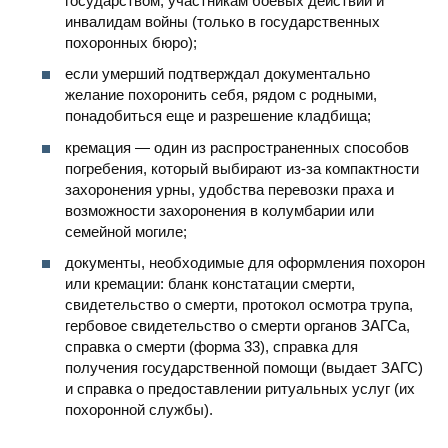
государством, участникам боевых действий и
инвалидам войны (только в государственных
похоронных бюро);
если умерший подтверждал документально
желание похоронить себя, рядом с родными,
понадобиться еще и разрешение кладбища;
кремация — один из распространенных способов
погребения, который выбирают из-за компактности
захоронения урны, удобства перевозки праха и
возможности захоронения в колумбарии или
семейной могиле;
документы, необходимые для оформления похорон
или кремации: бланк констатации смерти,
свидетельство о смерти, протокол осмотра трупа,
гербовое свидетельство о смерти органов ЗАГСа,
справка о смерти (форма 33), справка для
получения государственной помощи (выдает ЗАГС)
и справка о предоставлении ритуальных услуг (их
похоронной службы).