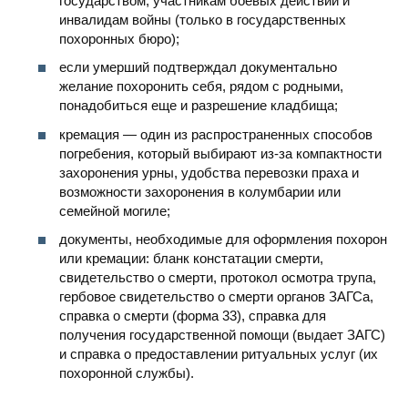
государством, участникам боевых действий и
инвалидам войны (только в государственных
похоронных бюро);
если умерший подтверждал документально
желание похоронить себя, рядом с родными,
понадобиться еще и разрешение кладбища;
кремация — один из распространенных способов
погребения, который выбирают из-за компактности
захоронения урны, удобства перевозки праха и
возможности захоронения в колумбарии или
семейной могиле;
документы, необходимые для оформления похорон
или кремации: бланк констатации смерти,
свидетельство о смерти, протокол осмотра трупа,
гербовое свидетельство о смерти органов ЗАГСа,
справка о смерти (форма 33), справка для
получения государственной помощи (выдает ЗАГС)
и справка о предоставлении ритуальных услуг (их
похоронной службы).