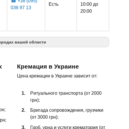
☎ +38 (095)
Есть
10:00 до
036 97 13
20:00
ородах вашей области
Белгород-Днестровский
х
Кремация в Украине
Южное
Цена кремации в Украине зависит от:
Подольск
Ритуального транспорта (от 2000
грн);
рн;
Бригада сопровождения, грузчики
(от 3000 грн);
рн;
Гроб, урна и услуги крематория (от