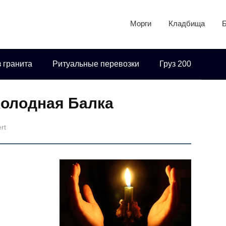
Морги
Кладбища
 гранита
Ритуальные перевозки
Груз 200
Холодная Балка
rt