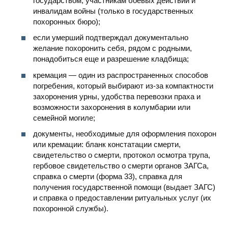
государством, участникам боевых действий и
инвалидам войны (только в государственных
похоронных бюро);
если умерший подтверждал документально
желание похоронить себя, рядом с родными,
понадобиться еще и разрешение кладбища;
кремация — один из распространенных способов
погребения, который выбирают из-за компактности
захоронения урны, удобства перевозки праха и
возможности захоронения в колумбарии или
семейной могиле;
документы, необходимые для оформления похорон
или кремации: бланк констатации смерти,
свидетельство о смерти, протокол осмотра трупа,
гербовое свидетельство о смерти органов ЗАГСа,
справка о смерти (форма 33), справка для
получения государственной помощи (выдает ЗАГС)
и справка о предоставлении ритуальных услуг (их
похоронной службы).