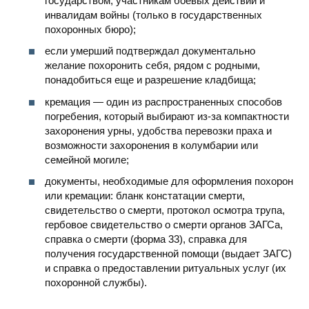
государством, участникам боевых действий и
инвалидам войны (только в государственных
похоронных бюро);
если умерший подтверждал документально
желание похоронить себя, рядом с родными,
понадобиться еще и разрешение кладбища;
кремация — один из распространенных способов
погребения, который выбирают из-за компактности
захоронения урны, удобства перевозки праха и
возможности захоронения в колумбарии или
семейной могиле;
документы, необходимые для оформления похорон
или кремации: бланк констатации смерти,
свидетельство о смерти, протокол осмотра трупа,
гербовое свидетельство о смерти органов ЗАГСа,
справка о смерти (форма 33), справка для
получения государственной помощи (выдает ЗАГС)
и справка о предоставлении ритуальных услуг (их
похоронной службы).