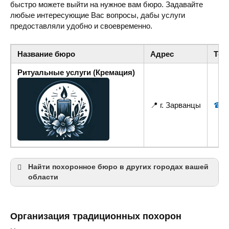
быстро можете выйти на нужное вам бюро. Задавайте
любые интересующие Вас вопросы, дабы услуги
предоставляли удобно и своевременно.
Название бюро
Адрес
Тел
Ритуальные услуги (Кремация)
📍 г. Зарванцы
☎ +3
Найти похоронное бюро в других городах вашей
области
Винница
Могилёв-Подольский
Организация традиционных похорон
Жмеринка