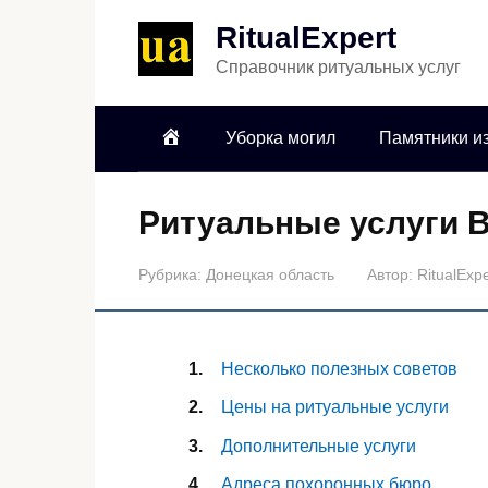
RitualExpert
Справочник ритуальных услуг
Уборка могил
Памятники из
Ритуальные услуги 
Рубрика:
Донецкая область
Автор:
RitualExpe
Несколько полезных советов
Цены на ритуальные услуги
Дополнительные услуги
Адреса похоронных бюро