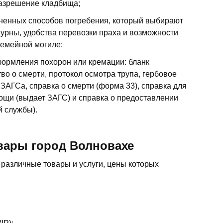
разрешение кладбища;
ненных способов погребения, который выбирают
 урны, удобства перевозки праха и возможности
семейной могиле;
ормления похорон или кремации: бланк
во о смерти, протокол осмотра трупа, гербовое
 ЗАГСа, справка о смерти (форма 33), справка для
ощи (выдает ЗАГС) и справка о предоставлении
й службы).
вары город Волновахе
различные товары и услуги, цены которых