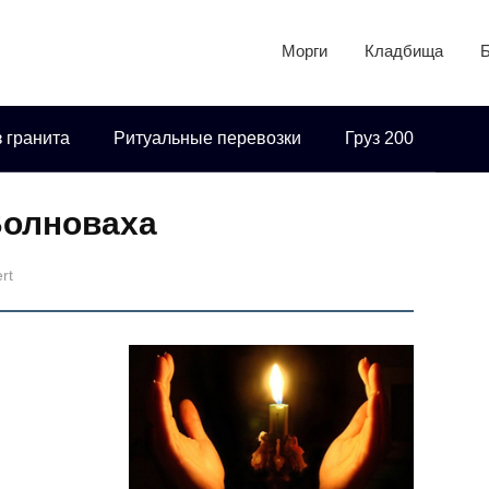
Морги
Кладбища
 гранита
Ритуальные перевозки
Груз 200
Волноваха
rt