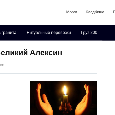
Морги
Кладбища
 гранита
Ритуальные перевозки
Груз 200
Великий Алексин
ert