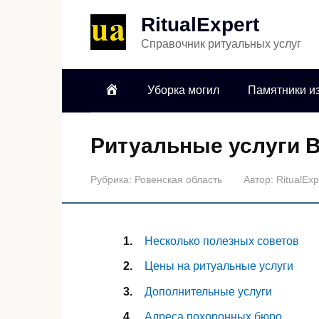
RitualExpert
Справочник ритуальных услуг
Уборка могил
Памятники из
Ритуальные услуги 
Рубрика:
Ровенская область
Автор:
RitualExp
Несколько полезных советов
Цены на ритуальные услуги
Дополнительные услуги
Адреса похоронных бюро