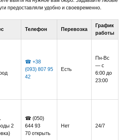
жете выйти на нужное вам бюро. Задавайте любые
ги предоставляли удобно и своевременно.
График
ес
Телефон
Перевозка
работы
Пн-Вс
☎ +38
— с
(093) 807 95
Есть
род
6:00 до
42
23:00
.
☎ (050)
оды 2
644 93
Нет
24/7
овка)
70
открыть