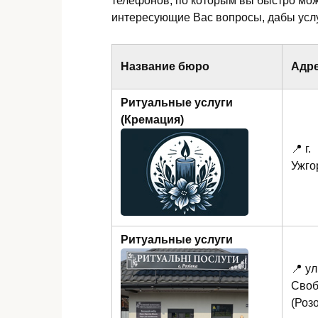
телефонов, по которым вы быстро мо
интересующие Вас вопросы, дабы услу
Название бюро
Адр
Ритуальные услуги
(Кремация)
📍 г.
Ужго
Ритуальные услуги
📍 ул
Своб
(Роз