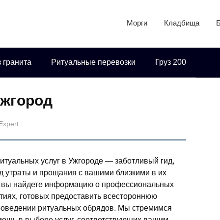
Морги
Кладбища
 гранита
Ритуальные перевозки
Груз 200
Ужгород
Expert
итуальных услуг в Ужгороде — заботливый гид,
д утраты и прощания с вашими близкими в их
е вы найдете информацию о профессиональных
тиях, готовых предоставить всестороннюю
проведении ритуальных обрядов. Мы стремимся
мощь в выборе услуг, соответствующих вашим