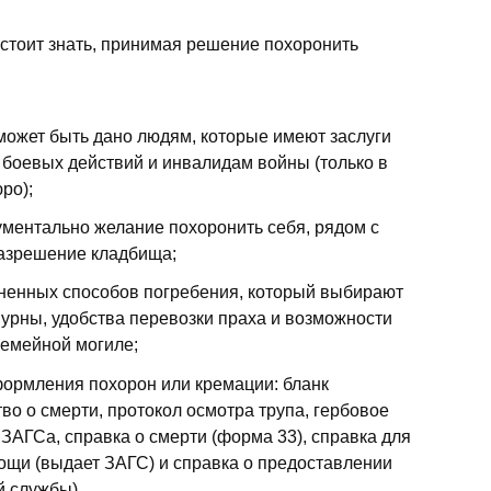
 стоит знать, принимая решение похоронить
 может быть дано людям, которые имеют заслуги
 боевых действий и инвалидам войны (только в
ро);
ментально желание похоронить себя, рядом с
разрешение кладбища;
ненных способов погребения, который выбирают
 урны, удобства перевозки праха и возможности
семейной могиле;
ормления похорон или кремации: бланк
во о смерти, протокол осмотра трупа, гербовое
 ЗАГСа, справка о смерти (форма 33), справка для
ощи (выдает ЗАГС) и справка о предоставлении
й службы).