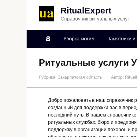
RitualExpert
Справочник ритуальных услуг
Уборка могил
Памятники из
Ритуальные услуги 
Рубрика:
Закарпатская область
Автор:
Ritual
Добро пожаловать в наш справочник р
созданный для поддержки вас в перио
последний путь. В нашем справочник
ритуальных службах, бюро и предприя
поддержку в организации похорон и 
обеспечить уважительную и чуткую по