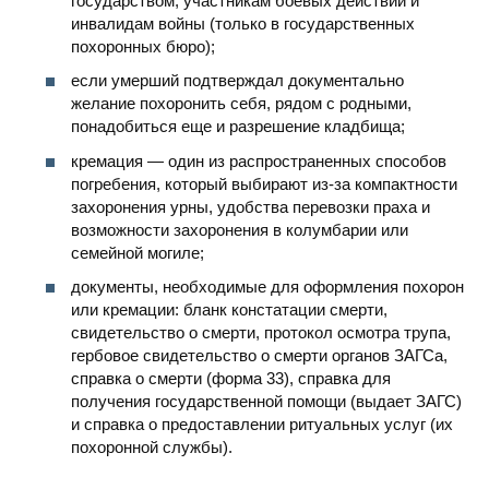
государством, участникам боевых действий и
инвалидам войны (только в государственных
похоронных бюро);
если умерший подтверждал документально
желание похоронить себя, рядом с родными,
понадобиться еще и разрешение кладбища;
кремация — один из распространенных способов
погребения, который выбирают из-за компактности
захоронения урны, удобства перевозки праха и
возможности захоронения в колумбарии или
семейной могиле;
документы, необходимые для оформления похорон
или кремации: бланк констатации смерти,
свидетельство о смерти, протокол осмотра трупа,
гербовое свидетельство о смерти органов ЗАГСа,
справка о смерти (форма 33), справка для
получения государственной помощи (выдает ЗАГС)
и справка о предоставлении ритуальных услуг (их
похоронной службы).