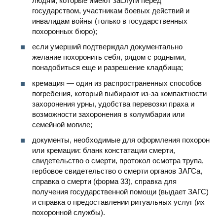
людям, которые имеют заслуги перед
государством, участникам боевых действий и
инвалидам войны (только в государственных
похоронных бюро);
если умерший подтверждал документально
желание похоронить себя, рядом с родными,
понадобиться еще и разрешение кладбища;
кремация — один из распространенных способов
погребения, который выбирают из-за компактности
захоронения урны, удобства перевозки праха и
возможности захоронения в колумбарии или
семейной могиле;
документы, необходимые для оформления похорон
или кремации: бланк констатации смерти,
свидетельство о смерти, протокол осмотра трупа,
гербовое свидетельство о смерти органов ЗАГСа,
справка о смерти (форма 33), справка для
получения государственной помощи (выдает ЗАГС)
и справка о предоставлении ритуальных услуг (их
похоронной службы).