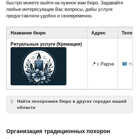
быстро можете выйти на нужное вам бюро. Задавайте
любые интересующие Вас вопросы, дабы услуги
предоставляли удобно и своевременно.
Название бюро
Адрес
Телефо
Ритуальные услуги (Кремация)
📍 г. Радча
☎ +38 (
Найти похоронное бюро в других городах вашей
области
Ивано-Франковск
Калуш
Организация традиционных похорон
Коломыя