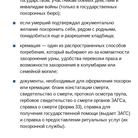
государством, участникам боевых действий и
инвалидам войны (только в государственных
похоронных бюро);
если умерший подтверждал документально
желание похоронить себя, рядом с родными,
понадобиться еще и разрешение кладбища;
кремация — один из распространенных способов
погребения, который выбирают из-за компактности
захоронения урны, удобства перевозки праха и
возможности захоронения в колумбарии или
семейной могиле;
документы, необходимые для оформления похорон
или кремации: бланк констатации смерти,
свидетельство о смерти, протокол осмотра трупа,
гербовое свидетельство о смерти органов ЗАГСа,
справка о смерти (форма 33), справка для
получения государственной помощи (выдает ЗАГС)
и справка о предоставлении ритуальных услуг (их
похоронной службы).