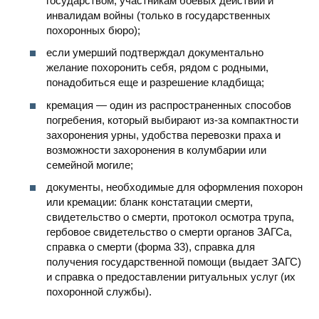
государством, участникам боевых действий и
инвалидам войны (только в государственных
похоронных бюро);
если умерший подтверждал документально
желание похоронить себя, рядом с родными,
понадобиться еще и разрешение кладбища;
кремация — один из распространенных способов
погребения, который выбирают из-за компактности
захоронения урны, удобства перевозки праха и
возможности захоронения в колумбарии или
семейной могиле;
документы, необходимые для оформления похорон
или кремации: бланк констатации смерти,
свидетельство о смерти, протокол осмотра трупа,
гербовое свидетельство о смерти органов ЗАГСа,
справка о смерти (форма 33), справка для
получения государственной помощи (выдает ЗАГС)
и справка о предоставлении ритуальных услуг (их
похоронной службы).