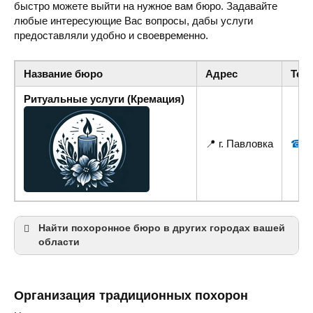
быстро можете выйти на нужное вам бюро. Задавайте
любые интересующие Вас вопросы, дабы услуги
предоставляли удобно и своевременно.
Название бюро
Адрес
Тел
Ритуальные услуги (Кремация)
📍 г. Павловка
☎ +3
Найти похоронное бюро в других городах вашей
области
Ивано-Франковск
Калуш
Организация традиционных похорон
Коломыя