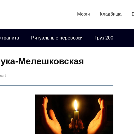
Морги
Кладбища
 гранита
Ритуальные перевозки
Груз 200
Лука-Мелешковская
pert