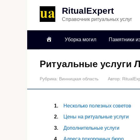
RitualExpert
Справочник ритуальных услуг
Уборка могил
Памятники из
Ритуальные услуги 
Рубрика:
Винницкая область
Автор:
RitualEx
Несколько полезных советов
Цены на ритуальные услуги
Дополнительные услуги
Адреса похоронных бюро