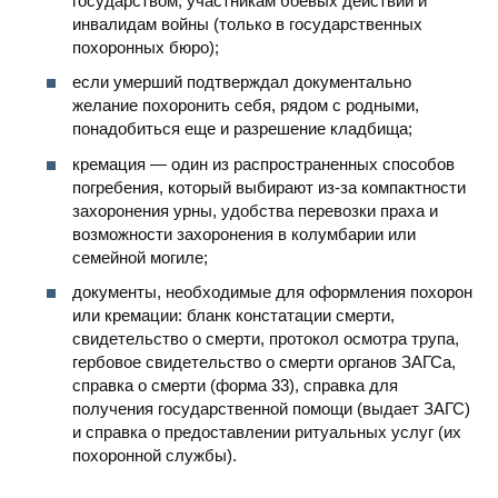
государством, участникам боевых действий и
инвалидам войны (только в государственных
похоронных бюро);
если умерший подтверждал документально
желание похоронить себя, рядом с родными,
понадобиться еще и разрешение кладбища;
кремация — один из распространенных способов
погребения, который выбирают из-за компактности
захоронения урны, удобства перевозки праха и
возможности захоронения в колумбарии или
семейной могиле;
документы, необходимые для оформления похорон
или кремации: бланк констатации смерти,
свидетельство о смерти, протокол осмотра трупа,
гербовое свидетельство о смерти органов ЗАГСа,
справка о смерти (форма 33), справка для
получения государственной помощи (выдает ЗАГС)
и справка о предоставлении ритуальных услуг (их
похоронной службы).