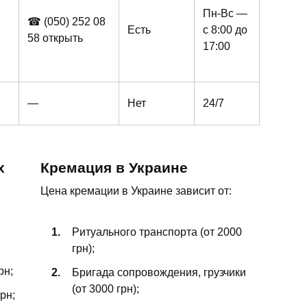
Пн-Вс —
☎ (050)
252 08
Есть
с 8:00 до
58
открыть
17:00
—
Нет
24/7
х
Кремация в Украине
Цена кремации в Украине зависит от:
Ритуального транспорта (от 2000
грн);
рн;
Бригада сопровождения, грузчики
(от 3000 грн);
рн;