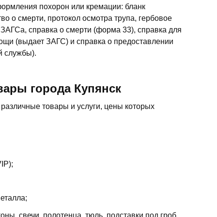
ормления похорон или кремации: бланк
во о смерти, протокол осмотра трупа, гербовое
 ЗАГСа, справка о смерти (форма 33), справка для
ощи (выдает ЗАГС) и справка о предоставлении
й службы).
вары города Купянск
различные товары и услуги, цены которых
IP);
металла;
оны, свечи, полотенца, тюль, подставки под гроб,