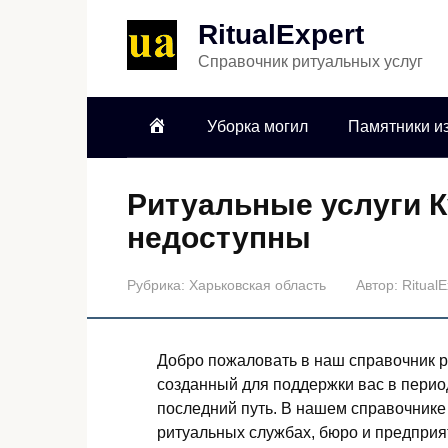
RitualExpert
Справочник ритуальных услуг
Уборка могил
Памятники из
Ритуальные услуги К
недоступны
Рубрика:
Харьковская область
Автор:
RitualE
Добро пожаловать в наш справочник р
созданный для поддержки вас в перио
последний путь. В нашем справочник
ритуальных службах, бюро и предприя