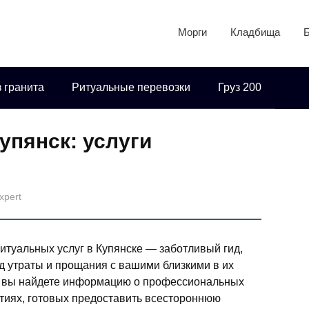
Морги
Кладбища
 гранита
Ритуальные перевозки
Груз 200
упянск: услуги
xpert
итуальных услуг в Купянске — заботливый гид,
д утраты и прощания с вашими близкими в их
е вы найдете информацию о профессиональных
тиях, готовых предоставить всестороннюю