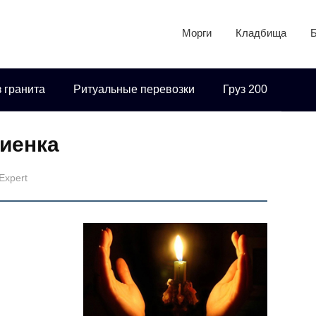
Морги
Кладбища
 гранита
Ритуальные перевозки
Груз 200
иенка
lExpert