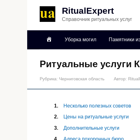
RitualExpert
Справочник ритуальных услуг
Уборка могил
Памятники из
Ритуальные услуги К
Рубрика:
Черниговская область
Автор:
Ritua
Несколько полезных советов
Цены на ритуальные услуги
Дополнительные услуги
Адреса похоронных бюро