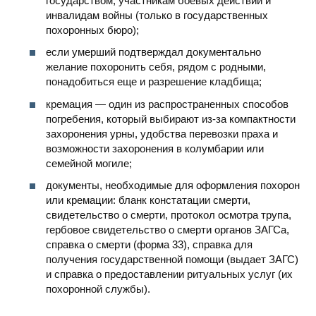
государством, участникам боевых действий и
инвалидам войны (только в государственных
похоронных бюро);
если умерший подтверждал документально
желание похоронить себя, рядом с родными,
понадобиться еще и разрешение кладбища;
кремация — один из распространенных способов
погребения, который выбирают из-за компактности
захоронения урны, удобства перевозки праха и
возможности захоронения в колумбарии или
семейной могиле;
документы, необходимые для оформления похорон
или кремации: бланк констатации смерти,
свидетельство о смерти, протокол осмотра трупа,
гербовое свидетельство о смерти органов ЗАГСа,
справка о смерти (форма 33), справка для
получения государственной помощи (выдает ЗАГС)
и справка о предоставлении ритуальных услуг (их
похоронной службы).