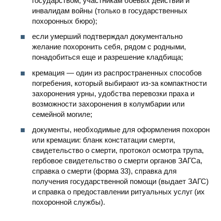
государством, участникам боевых действий и
инвалидам войны (только в государственных
похоронных бюро);
если умерший подтверждал документально
желание похоронить себя, рядом с родными,
понадобиться еще и разрешение кладбища;
кремация — один из распространенных способов
погребения, который выбирают из-за компактности
захоронения урны, удобства перевозки праха и
возможности захоронения в колумбарии или
семейной могиле;
документы, необходимые для оформления похорон
или кремации: бланк констатации смерти,
свидетельство о смерти, протокол осмотра трупа,
гербовое свидетельство о смерти органов ЗАГСа,
справка о смерти (форма 33), справка для
получения государственной помощи (выдает ЗАГС)
и справка о предоставлении ритуальных услуг (их
похоронной службы).