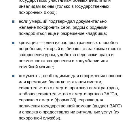
государством, участникам боевых действий и
инвалидам войны (только в государственных
похоронных бюро);
если умерший подтверждал документально
желание похоронить себя, рядом с родными,
понадобиться еще и разрешение кладбища;
кремация — один из распространенных способов
погребения, который выбирают из-за компактности
захоронения урны, удобства перевозки праха и
возможности захоронения в колумбарии или
семейной могиле;
документы, необходимые для оформления похорон
или кремации: бланк констатации смерти,
свидетельство о смерти, протокол осмотра трупа,
гербовое свидетельство о смерти органов ЗАГСа,
справка о смерти (форма 33), справка для
получения государственной помощи (выдает ЗАГС)
и справка о предоставлении ритуальных услуг (их
похоронной службы).