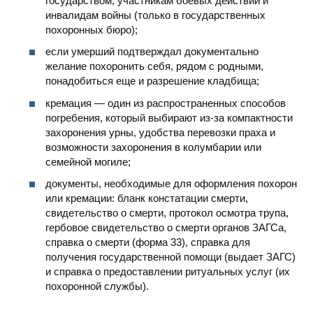
государством, участникам боевых действий и
инвалидам войны (только в государственных
похоронных бюро);
если умерший подтверждал документально
желание похоронить себя, рядом с родными,
понадобиться еще и разрешение кладбища;
кремация — один из распространенных способов
погребения, который выбирают из-за компактности
захоронения урны, удобства перевозки праха и
возможности захоронения в колумбарии или
семейной могиле;
документы, необходимые для оформления похорон
или кремации: бланк констатации смерти,
свидетельство о смерти, протокол осмотра трупа,
гербовое свидетельство о смерти органов ЗАГСа,
справка о смерти (форма 33), справка для
получения государственной помощи (выдает ЗАГС)
и справка о предоставлении ритуальных услуг (их
похоронной службы).