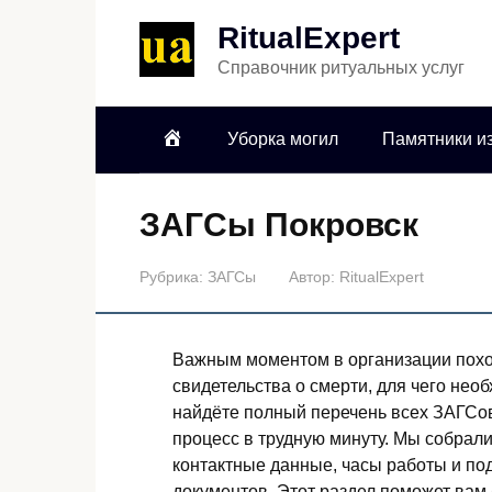
RitualExpert
Справочник ритуальных услуг
Уборка могил
Памятники из
ЗАГСы Покровск
Рубрика:
ЗАГСы
Автор:
RitualExpert
Важным моментом в организации пох
свидетельства о смерти, для чего нео
найдёте полный перечень всех ЗАГСов 
процесс в трудную минуту. Мы собрал
контактные данные, часы работы и п
документов. Этот раздел поможет вам 