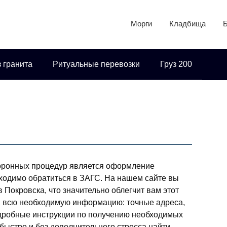
Морги
Кладбища
 гранита
Ритуальные перевозки
Груз 200
оронных процедур является оформление
бходимо обратиться в ЗАГС. На нашем сайте вы
Покровска, что значительно облегчит вам этот
и всю необходимую информацию: точные адреса,
одробные инструкции по получению необходимых
быстро и без дополнительного стресса найти