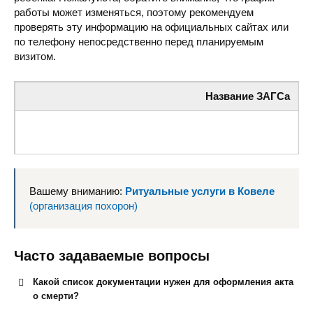
работы может изменяться, поэтому рекомендуем
проверять эту информацию на официальных сайтах или
по телефону непосредственно перед планируемым
визитом.
Название ЗАГСа
Ковельский горрайонный отдел государственной регистрац
Вашему вниманию:
Ритуальные услуги в Ковеле
(организация похорон)
Часто задаваемые вопросы
Городской отдел государственной регистрации актов гр
Какой список документации нужен для оформления акта
о смерти?