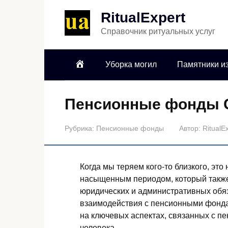
RitualExpert
Справочник ритуальных услуг
Уборка могил
Памятники из
Пенсионные фонды 
Рубрика:
Пенсионные фонды
Автор:
RitualE
Когда мы теряем кого-то близкого, эт
насыщенным периодом, который также
юридических и административных обя
взаимодействия с пенсионными фонда
на ключевых аспектах, связанных с 
человека.