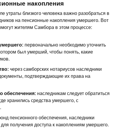
сионные накопления
сле утраты близкого человека важно разобраться в
дников на пенсионные накопления умершего. Вот
омогут жителям Самбора в этом процессе:
умершего:
первоначально необходимо уточнить
котором был умерший, чтобы понять, какие
иков.
тво:
через самборских нотариусов наследники
документы, подтверждающие их права на
о обеспечения:
наследникам следует обратиться
де хранились средства умершего, с
.
онд пенсионного обеспечения, наследники
для получения доступа к накоплениям умершего.