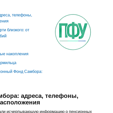
реса, телефоны,
жения
ти близкого: от
обий
ные накопления
ормильца
ионный Фонд Самбора:
бора: адреса, телефоны,
расположения
рали исчерпывающую информацию о пенсионных