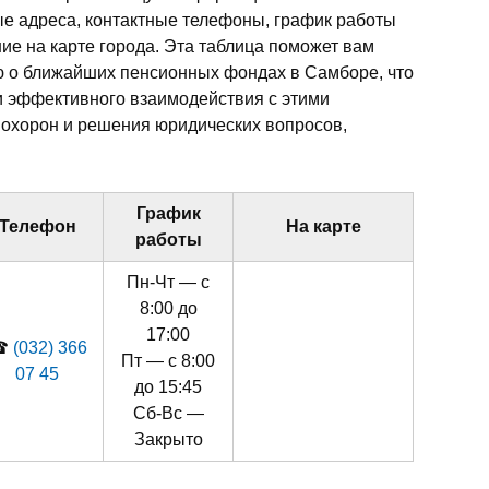
е адреса, контактные телефоны, график работы
ие на карте города. Эта таблица поможет вам
 о ближайших пенсионных фондах в Самборе, что
и эффективного взаимодействия с этими
похорон и решения юридических вопросов,
График
Телефон
На карте
работы
Пн-Чт — с
8:00 до
17:00
☎
(032) 366
Пт — с 8:00
07 45
до 15:45
Сб-Вс —
Закрыто