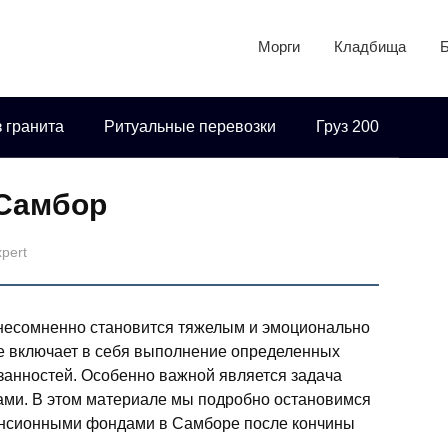
Морги
Кладбища
 гранита
Ритуальные перевозки
Груз 200
Самбор
xpert
о несомненно становится тяжелым и эмоционально
 включает в себя выполнение определенных
занностей. Особенно важной является задача
ми. В этом материале мы подробно остановимся
пенсионными фондами в Самборе после кончины