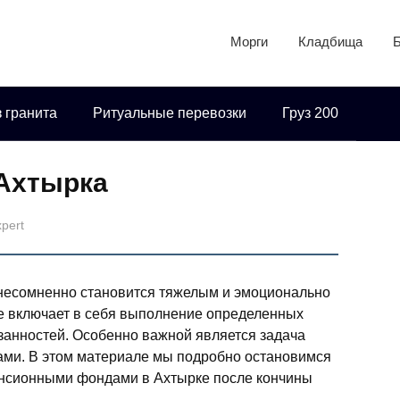
Морги
Кладбища
 гранита
Ритуальные перевозки
Груз 200
Ахтырка
xpert
о несомненно становится тяжелым и эмоционально
 включает в себя выполнение определенных
занностей. Особенно важной является задача
ми. В этом материале мы подробно остановимся
пенсионными фондами в Ахтырке после кончины