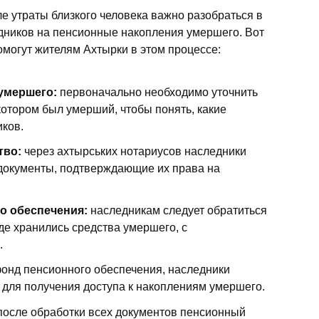
сле утраты близкого человека важно разобраться в
дников на пенсионные накопления умершего. Вот
омогут жителям Ахтырки в этом процессе:
умершего:
первоначально необходимо уточнить
котором был умерший, чтобы понять, какие
иков.
тво:
через ахтырських нотариусов наследники
документы, подтверждающие их права на
о обеспечения:
наследникам следует обратиться
де хранились средства умершего, с
.
онд пенсионного обеспечения, наследники
для получения доступа к накоплениям умершего.
осле обработки всех документов пенсионный