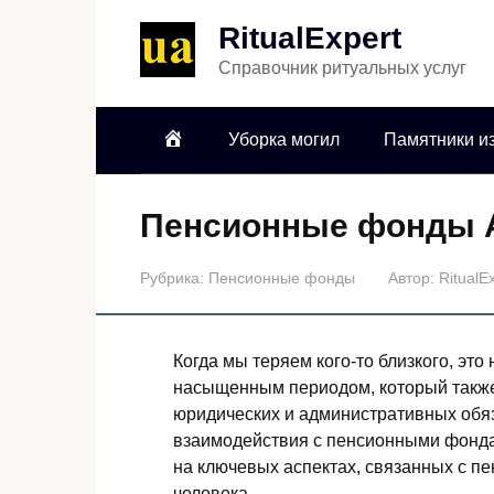
RitualExpert
Справочник ритуальных услуг
Уборка могил
Памятники из
Пенсионные фонды 
Рубрика:
Пенсионные фонды
Автор:
RitualE
Когда мы теряем кого-то близкого, эт
насыщенным периодом, который также
юридических и административных обя
взаимодействия с пенсионными фонда
на ключевых аспектах, связанных с 
человека.