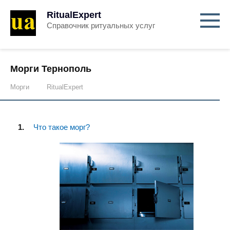
RitualExpert
Справочник ритуальных услуг
Морги Тернополь
Морги
RitualExpert
Что такое морг?