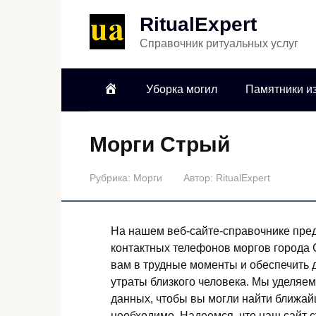
RitualExpert
Справочник ритуальных услуг
Уборка могил
Памятники из
Морги Стрый
Рубрика:
Морги
Автор:
RitualExpert
На нашем веб-сайте-справочнике пред
контактных телефонов моргов города 
вам в трудные моменты и обеспечить 
утраты близкого человека. Мы уделяем
данных, чтобы вы могли найти ближайш
необходимо. Надеемся, что наш сайт 