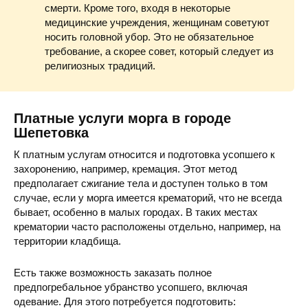
Шепетовская Центральная районная больница (морг)
ул
смерти. Кроме того, входя в некоторые
медицинские учреждения, женщинам советуют
носить головной убор. Это не обязательное
требование, а скорее совет, который следует из
религиозных традиций.
Платные услуги морга в городе
Шепетовка
К платным услугам относится и подготовка усопшего к
захоронению, например, кремация. Этот метод
предполагает сжигание тела и доступен только в том
случае, если у морга имеется крематорий, что не всегда
бывает, особенно в малых городах. В таких местах
крематории часто расположены отдельно, например, на
территории кладбища.
Есть также возможность заказать полное
предпогребальное убранство усопшего, включая
одевание. Для этого потребуется подготовить: