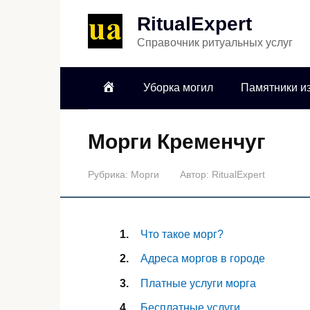
RitualExpert
Справочник ритуальных услуг
Уборка могил
Памятники из
Морги Кременчуг
Рубрика:
Морги
Автор:
RitualExpert
Что такое морг?
Адреса моргов в городе
Платные услуги морга
Бесплатные услуги