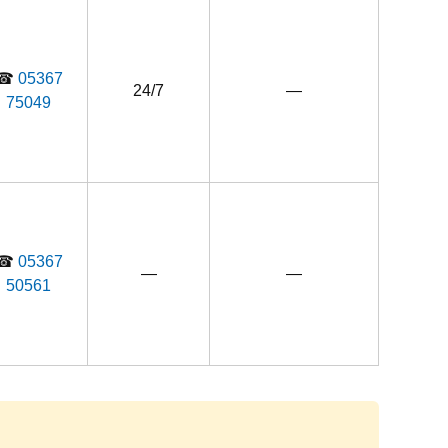
☎
05367
24/7
—
75049
☎
05367
—
—
50561