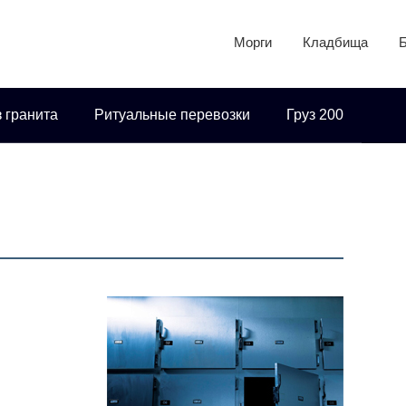
Морги
Кладбища
 гранита
Ритуальные перевозки
Груз 200