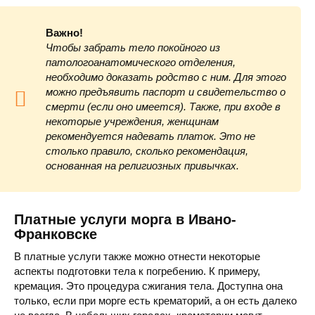
Областное бюро судебно-медицинской экспертизы
ул. 
Важно!
Чтобы забрать тело покойного из
патологоанатомического отделения,
необходимо доказать родство с ним. Для этого
можно предъявить паспорт и свидетельство о
смерти (если оно имеется). Также, при входе в
некоторые учреждения, женщинам
Областное Бюро Медико-социальной Экспертизы
ул
рекомендуется надевать платок. Это не
столько правило, сколько рекомендация,
основанная на религиозных привычках.
Областное бюро судебно-медицинской экспертизы
у
Платные услуги морга в Ивано-
Франковске
В платные услуги также можно отнести некоторые
Областное бюро судебно-медицинской экспертизы
ул. 
аспекты подготовки тела к погребению. К примеру,
кремация. Это процедура сжигания тела. Доступна она
только, если при морге есть крематорий, а он есть далеко