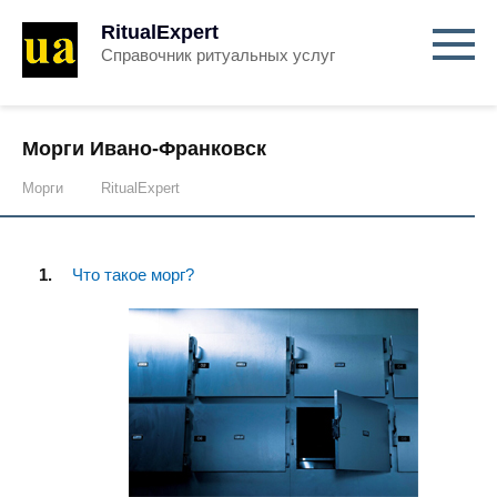
RitualExpert
Справочник ритуальных услуг
Морги Ивано-Франковск
Морги
RitualExpert
Что такое морг?