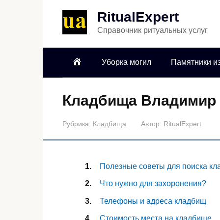
RitualExpert
Справочник ритуальных услуг
Уборка могил
Памятники из
Кладбища Владимир
Рубрика:
Кладбища
Автор:
RitualExpert
Полезные советы для поиска к
Что нужно для захоронения?
Телефоны и адреса кладбищ
Стоимость места на кладбище