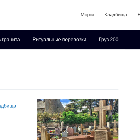
Морги
Кладбища
 гранита
Ритуальные перевозки
Груз 200
ладбища