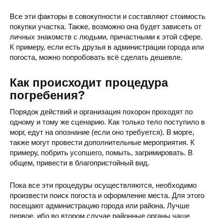
Кладбище Гречковка
ул. Шевченка, Смела, Че
Все эти факторы в совокупности и составляют стоимость
покупки участка. Также, возможно она будет зависеть от
личных знакомств с людьми, причастными к этой сфере.
К примеру, если есть друзья в администрации города или
погоста, можно попробовать всё сделать дешевле.
Как происходит процедура
погребения?
Порядок действий и организация похорон проходят по
одному и тому же сценарию. Как только тело поступило в
морг, едут на опознание (если оно требуется). В морге,
также могут провести дополнительные мероприятия. К
примеру, побрить усопшего, помыть, загримировать. В
общем, привести в благопристойный вид.
Пока все эти процедуры осуществляются, необходимо
произвести поиск погоста и оформление места. Для этого
посещают администрацию города или района. Лучше
первое, ибо во втором случае районные органы чаще