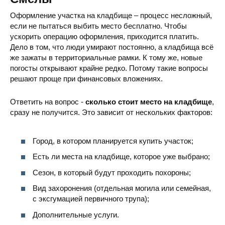
Оформление участка на кладбище – процесс несложный,
если не пытаться выбить место бесплатно. Чтобы
ускорить операцию оформления, приходится платить.
Дело в том, что люди умирают постоянно, а кладбища всё
же зажаты в территориальные рамки. К тому же, новые
погосты открывают крайне редко. Потому такие вопросы
решают проще при финансовых вложениях.
Еврейское кладбище
ул. Семена Морочковского 6, См
Ответить на вопрос -
сколько стоит место на кладбище
,
сразу не получится. Это зависит от нескольких факторов:
Город, в котором планируется купить участок;
Есть ли места на кладбище, которое уже выбрано;
Старое кладбище
Смела, Черкасска
Сезон, в который будут проходить похороны;
Вид захоронения (отдельная могила или семейная,
с эксгумацией первичного трупа);
Дополнительные услуги.