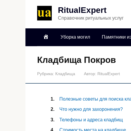
RitualExpert
Справочник ритуальных услуг
Уборка могил
Памятники из
Кладбища Покров
Рубрика:
Кладбища
Автор:
RitualExpert
Полезные советы для поиска к
Что нужно для захоронения?
Телефоны и адреса кладбищ
Стоимость места на кладбище