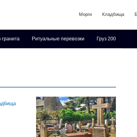
Морги
Кладбища
 гранита
Ритуальные перевозки
Груз 200
ладбища