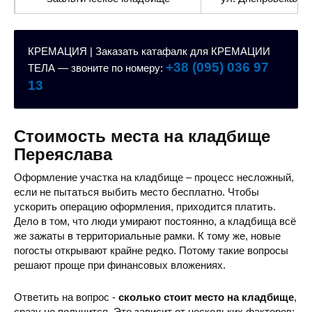
КРЕМАЦИЯ | Заказать катафалк для КРЕМАЦИИ
+38 (095) 036 97
ТЕЛА — звоните по номеру:
13
Подварское кладбище
Новокиевское шоссе,
Стоимость места на кладбище
Переяслава
Оформление участка на кладбище – процесс несложный,
если не пытаться выбить место бесплатно. Чтобы
ускорить операцию оформления, приходится платить.
Дело в том, что люди умирают постоянно, а кладбища всё
Кладбище мертвых вундервафель
ул. Красноармейцев,
же зажаты в территориальные рамки. К тому же, новые
погосты открывают крайне редко. Потому такие вопросы
решают проще при финансовых вложениях.
Ответить на вопрос -
сколько стоит место на кладбище
,
сразу не получится. Это зависит от нескольких факторов: